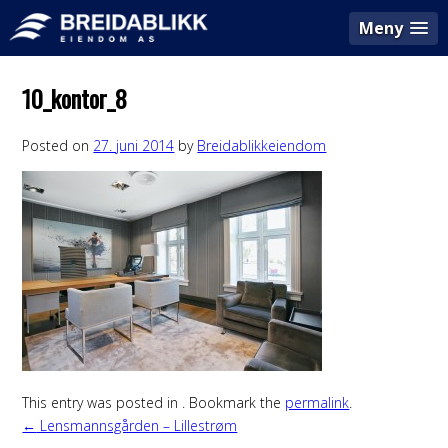
Meny
10_kontor_8
Posted on
27. juni 2014
by
Breidablikkeiendom
This entry was posted in . Bookmark the
permalink
.
Post
←
Lensmannsgården – Lillestrøm