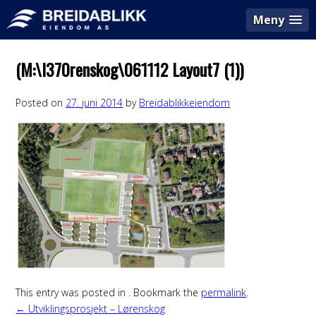
Meny
(M:\l370renskog\061112 Layout7 (1))
Posted on
27. juni 2014
by
Breidablikkeiendom
This entry was posted in . Bookmark the
permalink
.
←
Utviklingsprosjekt – Lørenskog