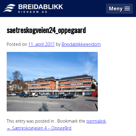
Meny
saetreskogveien24_oppegaard
Posted on
11. april 2017
by
Breidablikkeiendom
This entry was posted in . Bookmark the
permalink
.
Post
←
Sætreskogveien 4 – Oppegård