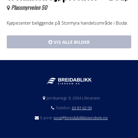
Plassmyrveien 50
Kjøpesenter beliggende på Stormyra handelsområde i Bodø.
VIS ALLE BILDER
Jernbanegt. 8, 2004 Lillestrøm
Telefon:
63 81 62 00
E-post:
post@breidablikkeiendom.no