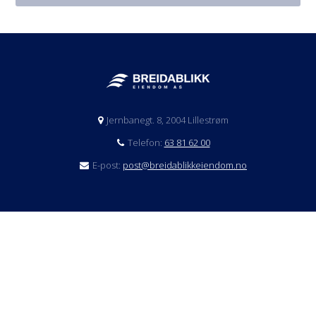
Jernbanegt. 8, 2004 Lillestrøm
Telefon:
63 81 62 00
E-post:
post@breidablikkeiendom.no