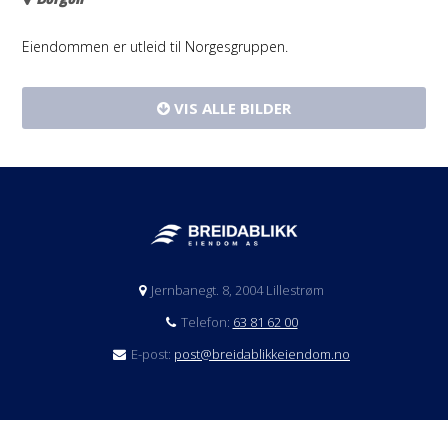
Eiendommen er utleid til Norgesgruppen.
VIS ALLE BILDER
Jernbanegt. 8, 2004 Lillestrøm
Telefon:
63 81 62 00
E-post:
post@breidablikkeiendom.no