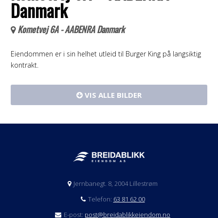
Danmark
Kometvej 6A - AABENRA Danmark
Eiendommen er i sin helhet utleid til Burger King på langsiktig
kontrakt.
VIS ALLE BILDER
Jernbanegt. 8, 2004 Lillestrøm
Telefon:
63 81 62 00
E-post:
post@breidablikkeiendom.no