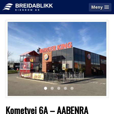
Meny
Kometvej 6A – AABENRA